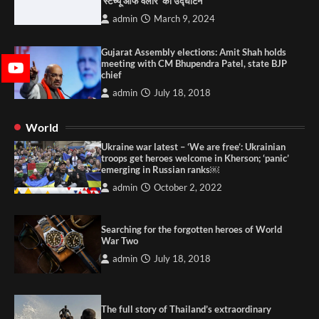
‘स्टैच्यू ऑफ वेलोर’ का उद्घाटन
admin
March 9, 2024
Gujarat Assembly elections: Amit Shah holds
meeting with CM Bhupendra Patel, state BJP
chief
admin
July 18, 2018
World
Ukraine war latest – ‘We are free’: Ukrainian
troops get heroes welcome in Kherson; ‘panic’
emerging in Russian ranks￼
admin
October 2, 2022
Searching for the forgotten heroes of World
War Two
admin
July 18, 2018
The full story of Thailand’s extraordinary