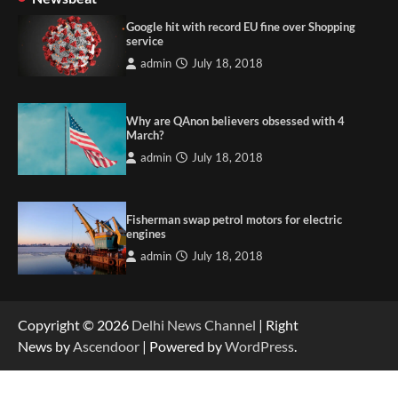
Google hit with record EU fine over Shopping
service
admin
July 18, 2018
Why are QAnon believers obsessed with 4
March?
admin
July 18, 2018
Fisherman swap petrol motors for electric
engines
admin
July 18, 2018
Copyright © 2026
Delhi News Channel
| Right
News by
Ascendoor
| Powered by
WordPress
.