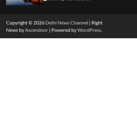
Copyright © 2026
Delhi News Channel
| Right
News by
Ascendoor
| Powered by
WordPress
.