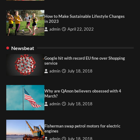
How to Make Sustainable Lifestyle Changes
in 2023
admin
April 22, 2022
Newsbeat
Google hit with record EU fine over Shopping
service
admin
July 18, 2018
Why are QAnon believers obsessed with 4
March?
admin
July 18, 2018
Fisherman swap petrol motors for electric
engines
admin
July 18, 2018