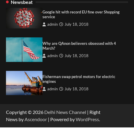
Newsbeat
Google hit with record EU fine over Shopping
service
admin
July 18, 2018
Why are QAnon believers obsessed with 4
March?
admin
July 18, 2018
Fisherman swap petrol motors for electric
engines
admin
July 18, 2018
Copyright © 2026
Delhi News Channel
| Right
News by
Ascendoor
| Powered by
WordPress
.