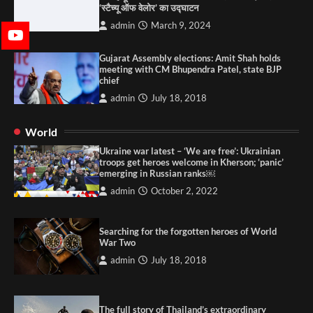
‘स्टैच्यू ऑफ वेलोर’ का उद्घाटन
admin
March 9, 2024
Gujarat Assembly elections: Amit Shah holds
meeting with CM Bhupendra Patel, state BJP
chief
admin
July 18, 2018
World
Ukraine war latest – ‘We are free’: Ukrainian
troops get heroes welcome in Kherson; ‘panic’
emerging in Russian ranks￼
admin
October 2, 2022
Searching for the forgotten heroes of World
War Two
admin
July 18, 2018
The full story of Thailand’s extraordinary