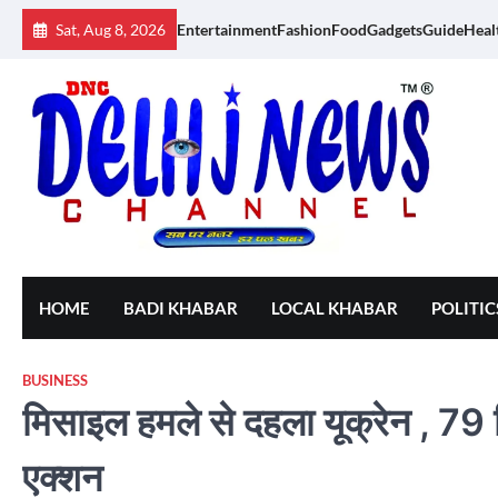
Skip
Sat, Aug 8, 2026
Entertainment
Fashion
Food
Gadgets
Guide
Heal
to
content
HOME
BADI KHABAR
LOCAL KHABAR
POLITIC
BUSINESS
मिसाइल हमले से दहला यूक्रेन , 79 द
एक्शन