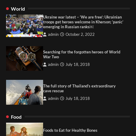
World
Ukraine war latest – ‘We are free’: Ukrainian
troops get heroes welcome in Kherson; ‘panic’
emerging in Russian ranks￼
admin
October 2, 2022
Searching for the forgotten heroes of World
War Two
admin
July 18, 2018
The full story of Thailand’s extraordinary
cave rescue
admin
July 18, 2018
Food
Foods to Eat for Healthy Bones