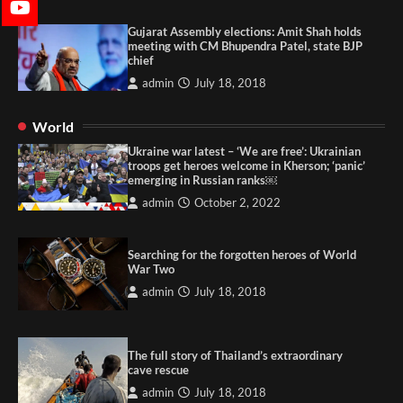
Gujarat Assembly elections: Amit Shah holds
meeting with CM Bhupendra Patel, state BJP
chief
admin
July 18, 2018
World
Ukraine war latest – ‘We are free’: Ukrainian
troops get heroes welcome in Kherson; ‘panic’
emerging in Russian ranks￼
admin
October 2, 2022
Searching for the forgotten heroes of World
War Two
admin
July 18, 2018
The full story of Thailand’s extraordinary
cave rescue
admin
July 18, 2018