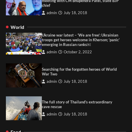
meeting with CM Bhupendra Patel, state BJP
chief
admin
July 18, 2018
World
Ukraine war latest – ‘We are free’: Ukrainian
troops get heroes welcome in Kherson; ‘panic’
emerging in Russian ranks￼
admin
October 2, 2022
Searching for the forgotten heroes of World
War Two
admin
July 18, 2018
The full story of Thailand’s extraordinary
cave rescue
admin
July 18, 2018
Food