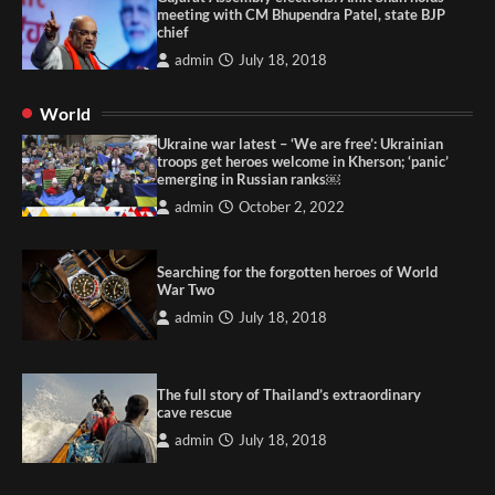
meeting with CM Bhupendra Patel, state BJP
chief
admin
July 18, 2018
World
Ukraine war latest – ‘We are free’: Ukrainian
troops get heroes welcome in Kherson; ‘panic’
emerging in Russian ranks￼
admin
October 2, 2022
Searching for the forgotten heroes of World
War Two
admin
July 18, 2018
The full story of Thailand’s extraordinary
cave rescue
admin
July 18, 2018