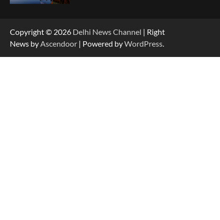
Copyright © 2026
Delhi News Channel
| Right
News by
Ascendoor
| Powered by
WordPress
.