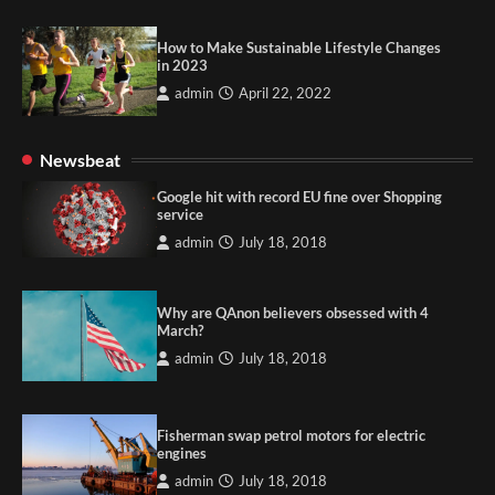
How to Make Sustainable Lifestyle Changes
in 2023
admin
April 22, 2022
Newsbeat
Google hit with record EU fine over Shopping
service
admin
July 18, 2018
Why are QAnon believers obsessed with 4
March?
admin
July 18, 2018
Fisherman swap petrol motors for electric
engines
admin
July 18, 2018