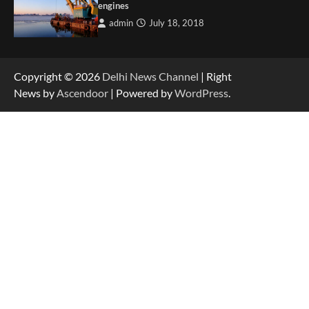
engines
admin
July 18, 2018
Copyright © 2026
Delhi News Channel
| Right
News by
Ascendoor
| Powered by
WordPress
.