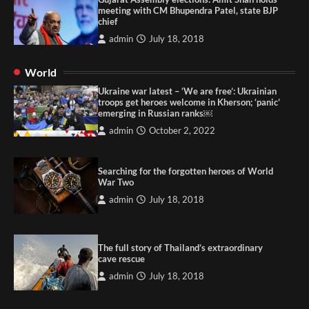
meeting with CM Bhupendra Patel, state BJP
chief
admin
July 18, 2018
World
Ukraine war latest – ‘We are free’: Ukrainian
troops get heroes welcome in Kherson; ‘panic’
emerging in Russian ranks￼
admin
October 2, 2022
Searching for the forgotten heroes of World
War Two
admin
July 18, 2018
The full story of Thailand’s extraordinary
cave rescue
admin
July 18, 2018