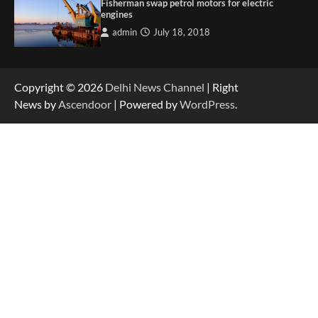
Fisherman swap petrol motors for electric
engines
admin
July 18, 2018
Copyright © 2026
Delhi News Channel
| Right
News by
Ascendoor
| Powered by
WordPress
.