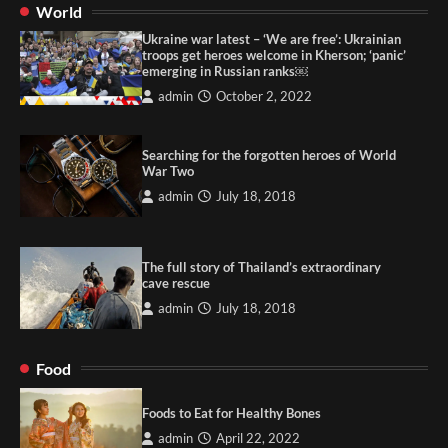
World
Ukraine war latest – ‘We are free’: Ukrainian
troops get heroes welcome in Kherson; ‘panic’
emerging in Russian ranks￼
admin
October 2, 2022
Searching for the forgotten heroes of World
War Two
admin
July 18, 2018
The full story of Thailand’s extraordinary
cave rescue
admin
July 18, 2018
Food
Foods to Eat for Healthy Bones
admin
April 22, 2022