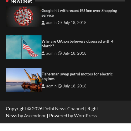
Newsbeat
Google hit with record EU fine over Shopping
service
admin
July 18, 2018
Why are QAnon believers obsessed with 4
March?
admin
July 18, 2018
Fisherman swap petrol motors for electric
engines
admin
July 18, 2018
Copyright © 2026
Delhi News Channel
| Right
News by
Ascendoor
| Powered by
WordPress
.