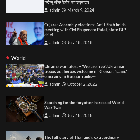
‘स्टैच्यू ऑफ वेलोर’ का उद्घाटन
admin
March 9, 2024
Gujarat Assembly elections: Amit Shah holds
meeting with CM Bhupendra Patel, state BJP
chief
admin
July 18, 2018
World
Ukraine war latest – ‘We are free’: Ukrainian
troops get heroes welcome in Kherson; ‘panic’
emerging in Russian ranks￼
admin
October 2, 2022
Searching for the forgotten heroes of World
War Two
admin
July 18, 2018
The full story of Thailand’s extraordinary