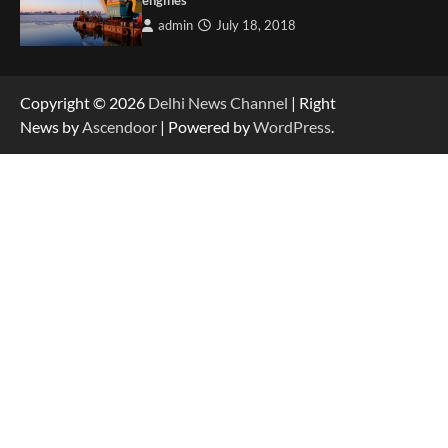
admin
July 18, 2018
Copyright © 2026
Delhi News Channel
| Right
News by
Ascendoor
| Powered by
WordPress
.