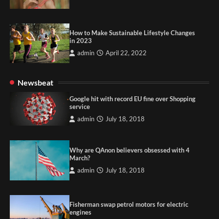
How to Make Sustainable Lifestyle Changes
in 2023
admin
April 22, 2022
Newsbeat
Google hit with record EU fine over Shopping
service
admin
July 18, 2018
Why are QAnon believers obsessed with 4
March?
admin
July 18, 2018
Fisherman swap petrol motors for electric
engines