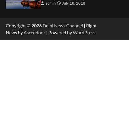
admin
July 18, 2018
Copyright © 2026
Delhi News Channel
| Right
News by
Ascendoor
| Powered by
WordPress
.