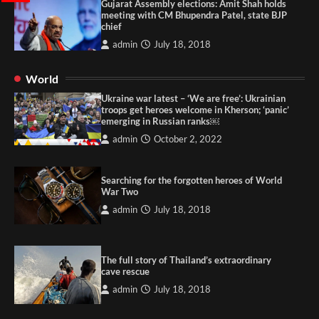
Gujarat Assembly elections: Amit Shah holds
meeting with CM Bhupendra Patel, state BJP
chief
admin
July 18, 2018
World
Ukraine war latest – ‘We are free’: Ukrainian
troops get heroes welcome in Kherson; ‘panic’
emerging in Russian ranks￼
admin
October 2, 2022
Searching for the forgotten heroes of World
War Two
admin
July 18, 2018
The full story of Thailand’s extraordinary
cave rescue
admin
July 18, 2018