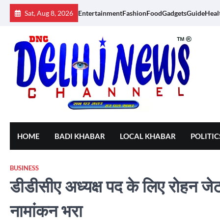
Skip
Sat, Aug 8, 2026
Entertainment
Fashion
Food
Gadgets
Guide
Heal
to
content
HOME
BADI KHABAR
LOCAL KHABAR
POLITIC
BUSINESS
डीडीसीए अध्यक्ष पद के लिए रोहन जे
नामांकन भरा