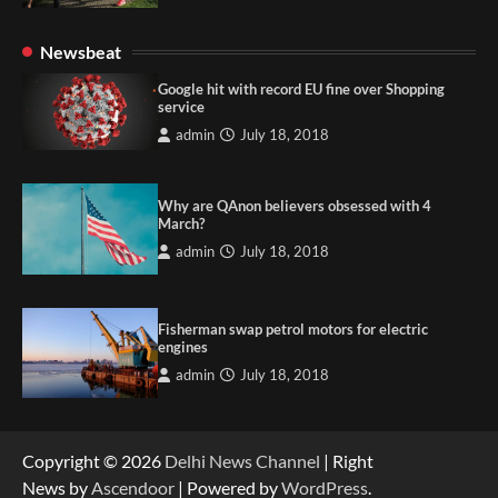
Newsbeat
Google hit with record EU fine over Shopping
service
admin
July 18, 2018
Why are QAnon believers obsessed with 4
March?
admin
July 18, 2018
Fisherman swap petrol motors for electric
engines
admin
July 18, 2018
Copyright © 2026
Delhi News Channel
| Right
News by
Ascendoor
| Powered by
WordPress
.