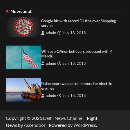
Newsbeat
Google hit with record EU fine over Shopping
service
admin
July 18, 2018
Why are QAnon believers obsessed with 4
March?
admin
July 18, 2018
Fisherman swap petrol motors for electric
engines
admin
July 18, 2018
Copyright © 2026
Delhi News Channel
| Right
News by
Ascendoor
| Powered by
WordPress
.