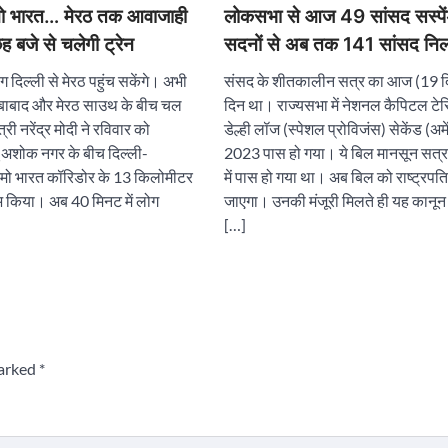
 नमो भारत… मेरठ तक आवाजाही
लोकसभा से आज 49 सांसद सस्पेंड
 बजे से चलेगी ट्रेन
सदनों से अब तक 141 सांसद निल
 दिल्ली से मेरठ पहुंच सकेंगे। अभी
संसद के शीतकालीन सत्र का आज (19 दि
िबाबाद और मेरठ साउथ के बीच चल
दिन था। राज्यसभा में नेशनल कैपिटल ट
री नरेंद्र मोदी ने रविवार को
डेल्ही लॉज (स्पेशल प्रोविजंस) सेकेंड (अमे
ू अशोक नगर के बीच दिल्ली-
2023 पास हो गया। ये बिल मानसून सत्र
नमो भारत कॉरिडोर के 13 किलोमीटर
में पास हो गया था। अब बिल को राष्ट्रपति
ंभ किया। अब 40 मिनट में लोग
जाएगा। उनकी मंजूरी मिलते ही यह कानू
[…]
marked
*