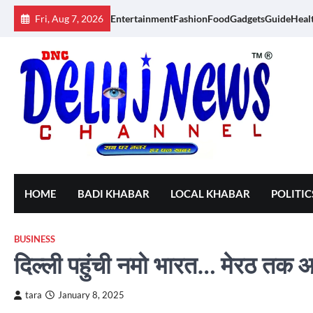
Skip
Fri, Aug 7, 2026
Entertainment
Fashion
Food
Gadgets
Guide
Heal
to
content
HOME
BADI KHABAR
LOCAL KHABAR
POLITIC
BUSINESS
दिल्ली पहुंची नमो भारत… मेरठ तक 
tara
January 8, 2025