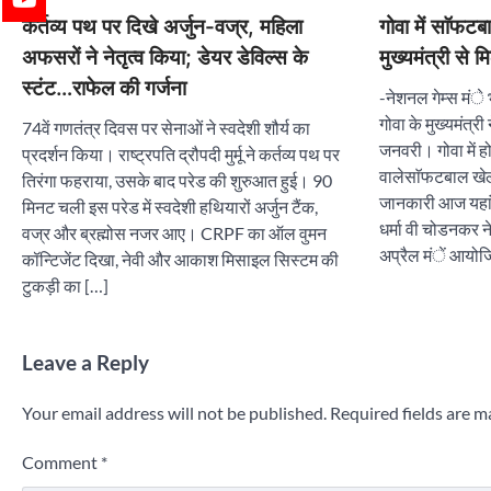
कर्तव्य पथ पर दिखे अर्जुन-वज्र, महिला
गोवा में साॅफट
अफसरों ने नेतृत्व किया; डेयर डेविल्स के
मुख्यमंत्री से 
स्टंट…राफेल की गर्जना
-नेशनल गेम्स मंे
गोवा के मुख्यमंत्
74वें गणतंत्र दिवस पर सेनाओं ने स्वदेशी शौर्य का
जनवरी। गोवा में होने
प्रदर्शन किया। राष्ट्रपति द्रौपदी मुर्मू ने कर्तव्य पथ पर
वालेसाॅफटबाल खे
तिरंगा फहराया, उसके बाद परेड की शुरुआत हुई। 90
जानकारी आज यहां 
मिनट चली इस परेड में स्वदेशी हथियारों अर्जुन टैंक,
धर्मा वी चोडनकर ने
वज्र और ब्रह्मोस नजर आए। CRPF का ऑल वुमन
अप्रैल मंें आयोज
कॉन्टिजेंट दिखा, नेवी और आकाश मिसाइल सिस्टम की
टुकड़ी का […]
Leave a Reply
Your email address will not be published.
Required fields are 
Comment
*