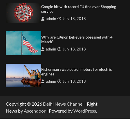
Google hit with record EU fine over Shopping
service
admin
July 18, 2018
Why are QAnon believers obsessed with 4
March?
admin
July 18, 2018
Fisherman swap petrol motors for electric
engines
admin
July 18, 2018
Copyright © 2026
Delhi News Channel
| Right
News by
Ascendoor
| Powered by
WordPress
.