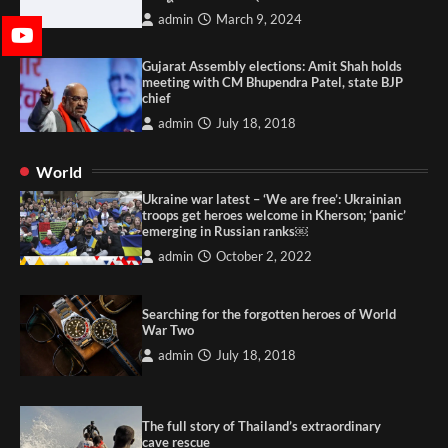
admin
March 9, 2024
Gujarat Assembly elections: Amit Shah holds
meeting with CM Bhupendra Patel, state BJP
chief
admin
July 18, 2018
World
Ukraine war latest – ‘We are free’: Ukrainian
troops get heroes welcome in Kherson; ‘panic’
emerging in Russian ranks￼
admin
October 2, 2022
Searching for the forgotten heroes of World
War Two
admin
July 18, 2018
The full story of Thailand’s extraordinary
cave rescue