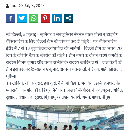
tara
July 5, 2024
नई दिल्ली, 5 जुलाई। जूनियर व सबजूनियर नेषनल वाटर पोलो व डाइविंग
चैंपियनशिप के लिए दिल्ली टीम की घोषणा कर दी गई है। यह चैंपियनशिप
इंदौर में 7 से 12 जुलाई तक आयाजित की जायेगीं। दिल्ली टीम का चयन 20
दिन के कोचिंग कैंप के उपरांत की गई है। टीम चयन के दौरान तदर्थ कमेटी के
सदस्य विजय कुमार और चयन समिति के सदस्य उपस्थित थे। लडकियों की
टीम इस प्रकार है;-सहान ए कुमार, अन्नया चक्रवर्ती, वंशिका, माही खोसला,
ग्रीष्मा
ए कटारिया, रति सरदार, इबा दुदी, नैंसी बी चैहान, अनविता,उरमी हलधर, नेहा,
मनासवी, जसमीत कौर, शिप्रा मैनेजर। लडकों में-गौरव, केशव, ध्रुव , अर्पित,
सुशांत, विशांत , रूद्राक्ष, प्रियांषु, अतिशय यतार्थ, अमन, माधव, पीयुष।