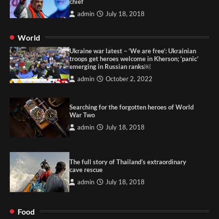
chief
admin
July 18, 2018
World
Ukraine war latest – ‘We are free’: Ukrainian
troops get heroes welcome in Kherson; ‘panic’
emerging in Russian ranks￼
admin
October 2, 2022
Searching for the forgotten heroes of World
War Two
admin
July 18, 2018
The full story of Thailand’s extraordinary
cave rescue
admin
July 18, 2018
Food