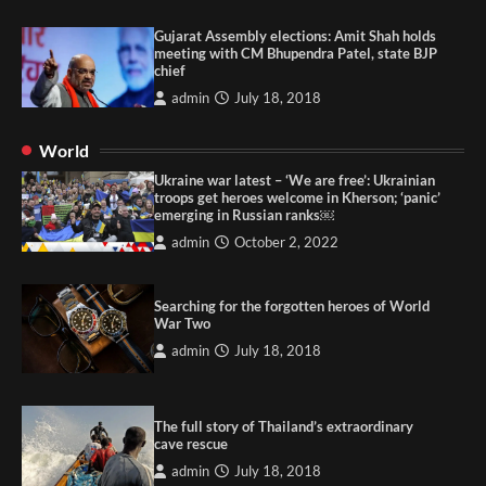
Gujarat Assembly elections: Amit Shah holds
meeting with CM Bhupendra Patel, state BJP
chief
admin
July 18, 2018
World
Ukraine war latest – ‘We are free’: Ukrainian
troops get heroes welcome in Kherson; ‘panic’
emerging in Russian ranks￼
admin
October 2, 2022
Searching for the forgotten heroes of World
War Two
admin
July 18, 2018
The full story of Thailand’s extraordinary
cave rescue
admin
July 18, 2018