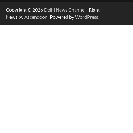
Copyright © 2026
Delhi News Channel
| Right
News by
Ascendoor
| Powered by
WordPress
.