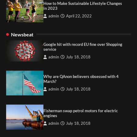
How to Make Sustainable Lifestyle Changes
in 2023
admin
April 22, 2022
Newsbeat
Google hit with record EU fine over Shopping
service
admin
July 18, 2018
Why are QAnon believers obsessed with 4
March?
admin
July 18, 2018
Fisherman swap petrol motors for electric
engines
admin
July 18, 2018