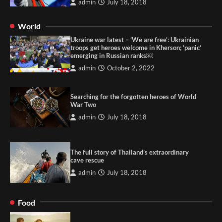
admin
July 18, 2018
World
Ukraine war latest – ‘We are free’: Ukrainian
troops get heroes welcome in Kherson; ‘panic’
emerging in Russian ranks￼
admin
October 2, 2022
Searching for the forgotten heroes of World
War Two
admin
July 18, 2018
The full story of Thailand’s extraordinary
cave rescue
admin
July 18, 2018
Food