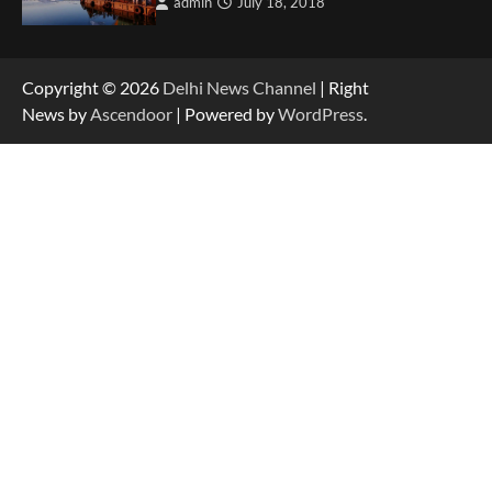
admin
July 18, 2018
Copyright © 2026
Delhi News Channel
| Right
News by
Ascendoor
| Powered by
WordPress
.