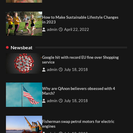
How to Make Sustainable Lifestyle Changes
in 2023
admin
April 22, 2022
Newsbeat
Google hit with record EU fine over Shopping
service
admin
July 18, 2018
Why are QAnon believers obsessed with 4
March?
admin
July 18, 2018
Fisherman swap petrol motors for electric
engines