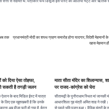
जो उस सत्ता से सहमत थे’. पत्रकार फेय डिसूजा इस पोस्ट को आलिया भट्ट और ऋतिक 
े अब तक
प्रधानमंत्री मोदी का शपथ ग्रहण समारोह होगा यादगार, विदेशी मेहमानों 
खास मेहमान हो
ों को दिया ऐसा तोहफा,
माता सीता मंदिर का शिलान्यास, श
हो सकती है तगड़ी जलन
पर राजद-कांग्रेस को घेरा
ऐलान के बाद मिडिल ईस्ट में यात्रा
सीतामढ़ी के पुनौराधाम स्थित मां जानकी म
ों के लिए एक खुशखबरी है कि उनके
आधारशिला गृह मंत्री अमित शाह ने रखी।
ा करना अब वीजा फ्री हो गया है. ईरान
से पहले भूमि पूजन हुआ। वैदिक मंत्रों के