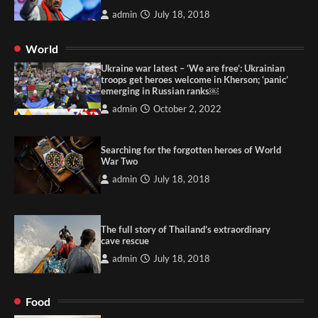
admin
July 18, 2018
World
Ukraine war latest – ‘We are free’: Ukrainian
troops get heroes welcome in Kherson; ‘panic’
emerging in Russian ranks￼
admin
October 2, 2022
Searching for the forgotten heroes of World
War Two
admin
July 18, 2018
The full story of Thailand’s extraordinary
cave rescue
admin
July 18, 2018
Food