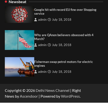
Newsbeat
Google hit with record EU fine over Shopping
service
admin
July 18, 2018
Why are QAnon believers obsessed with 4
March?
admin
July 18, 2018
Fisherman swap petrol motors for electric
engines
admin
July 18, 2018
Copyright © 2026
Delhi News Channel
| Right
News by
Ascendoor
| Powered by
WordPress
.