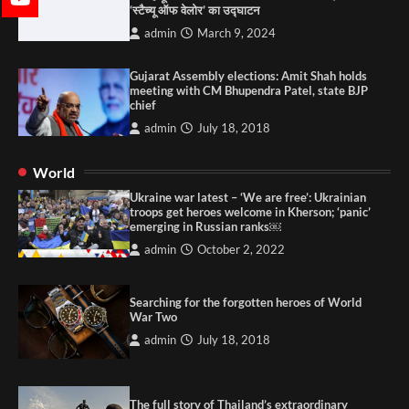
‘स्टैच्यू ऑफ वेलोर’ का उद्घाटन
admin
March 9, 2024
Gujarat Assembly elections: Amit Shah holds
meeting with CM Bhupendra Patel, state BJP
chief
admin
July 18, 2018
World
Ukraine war latest – ‘We are free’: Ukrainian
troops get heroes welcome in Kherson; ‘panic’
emerging in Russian ranks￼
admin
October 2, 2022
Searching for the forgotten heroes of World
War Two
admin
July 18, 2018
The full story of Thailand’s extraordinary