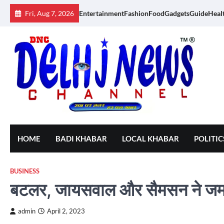
Skip
Fri, Aug 7, 2026
Entertainment
Fashion
Food
Gadgets
Guide
Heal
to
content
HOME
BADI KHABAR
LOCAL KHABAR
POLITIC
BUSINESS
बटलर, जायसवाल और सैमसन ने जमा
admin
April 2, 2023