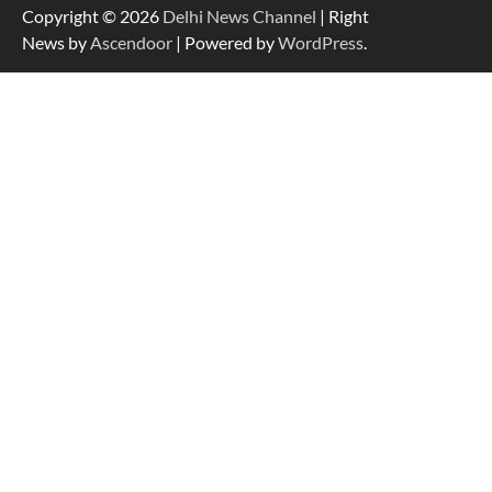
Copyright © 2026
Delhi News Channel
| Right
News by
Ascendoor
| Powered by
WordPress
.