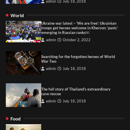
admin
July 18, 2018
World
Ukraine war latest – ‘We are free’: Ukrainian
troops get heroes welcome in Kherson; ‘panic’
emerging in Russian ranks￼
admin
October 2, 2022
Searching for the forgotten heroes of World
War Two
admin
July 18, 2018
The full story of Thailand’s extraordinary
cave rescue
admin
July 18, 2018
Food