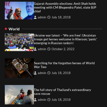
Gujarat Assembly elections: Amit Shah holds
meeting with CM Bhupendra Patel, state BJP
chief
admin
July 18, 2018
World
Ukraine war latest – ‘We are free’: Ukrainian
troops get heroes welcome in Kherson; ‘panic’
emerging in Russian ranks￼
admin
October 2, 2022
Searching for the forgotten heroes of World
War Two
admin
July 18, 2018
The full story of Thailand’s extraordinary
cave rescue
admin
July 18, 2018