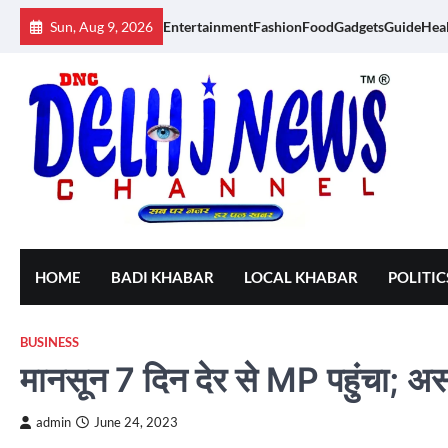
Skip
Sun, Aug 9, 2026
Entertainment
Fashion
Food
Gadgets
Guide
Hea
to
content
HOME
BADI KHABAR
LOCAL KHABAR
POLITIC
BUSINESS
मानसून 7 दिन देर से MP पहुंचा; असम
admin
June 24, 2023