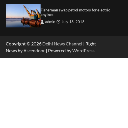
Fisherman swap petrol motors for electric
engines
admin
July 18, 2018
Copyright © 2026
Delhi News Channel
| Right
News by
Ascendoor
| Powered by
WordPress
.