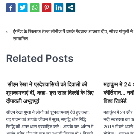
Post
⟵
इंग्लैंड के खिलाफ टेस्ट सीरीज में चमके गेंदबाज आकाश दीप, सौरव गांगुली ने
सम्मानित
navigation
Related Posts
सीएम रेखा ने प्रदेशवासियों को दिवाली की
महाकुंभ में 24
शुभकामनाएं दीं, कहा- इस साल दिल्ली के लिए
कीर्तिमान… नदी
दीपावली अभूतपूर्व
विश्व रिकॉर्ड
सीएम रेखा गुप्ता ने लोगों को शुभकामनाएं देते हुए कहा,
महाकुंभ में 24 और
यह पावन पर्व आपके जीवन में सुख, समृद्धि और रिद्धि-
नदी स्वच्छता का प
सिद्धि की अमर धारा प्रवाहित करे। आपके घर-आंगन में
2019 में बने अपने 
आनंद, स्नेह और सौभाग्य का स्थायी निवास हो। दिल्ली
तोड़ेगा। आस्था क