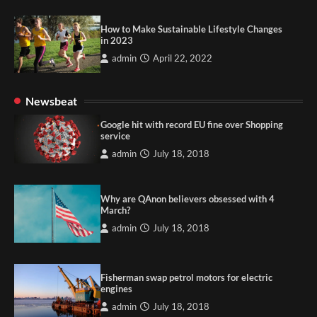
How to Make Sustainable Lifestyle Changes
in 2023
admin
April 22, 2022
Newsbeat
Google hit with record EU fine over Shopping
service
admin
July 18, 2018
Why are QAnon believers obsessed with 4
March?
admin
July 18, 2018
Fisherman swap petrol motors for electric
engines
admin
July 18, 2018