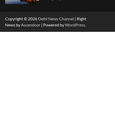
Copyright © 2026
Delhi News Channel
| Right
News by
Ascendoor
| Powered by
WordPress
.