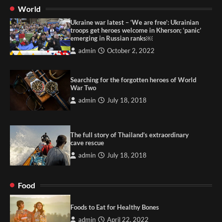
World
Ukraine war latest – ‘We are free’: Ukrainian
troops get heroes welcome in Kherson; ‘panic’
emerging in Russian ranks￼
admin
October 2, 2022
Searching for the forgotten heroes of World
War Two
admin
July 18, 2018
The full story of Thailand’s extraordinary
cave rescue
admin
July 18, 2018
Food
Foods to Eat for Healthy Bones
admin
April 22, 2022