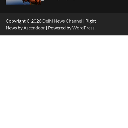
Copyright © 2026
Delhi News Channel
| Right
News by
Ascendoor
| Powered by
WordPress
.