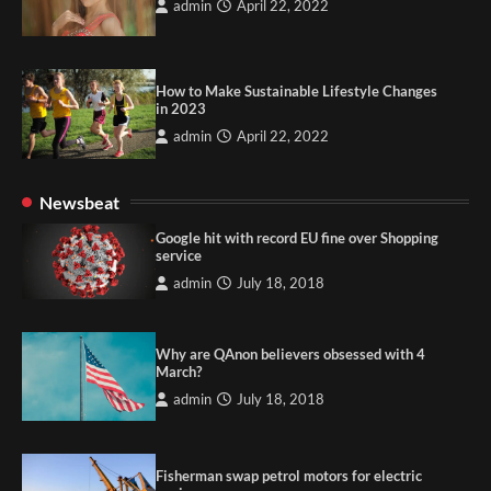
admin
April 22, 2022
How to Make Sustainable Lifestyle Changes
in 2023
admin
April 22, 2022
Newsbeat
Google hit with record EU fine over Shopping
service
admin
July 18, 2018
Why are QAnon believers obsessed with 4
March?
admin
July 18, 2018
Fisherman swap petrol motors for electric