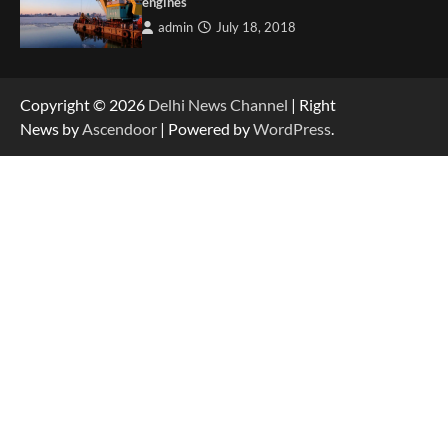
engines
admin
July 18, 2018
Copyright © 2026
Delhi News Channel
| Right
News by
Ascendoor
| Powered by
WordPress
.