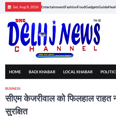
Skip
Sat, Aug 8, 2026
Entertainment
Fashion
Food
Gadgets
Guide
Heal
to
content
HOME
BADI KHABAR
LOCAL KHABAR
POLITIC
BUSINESS
सीएम केजरीवाल को फिलहाल राहत नह
सुरक्षित