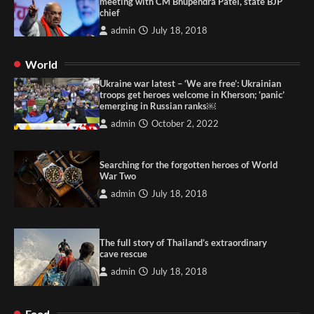
meeting with CM Bhupendra Patel, state BJP
chief
admin
July 18, 2018
World
Ukraine war latest – ‘We are free’: Ukrainian
troops get heroes welcome in Kherson; ‘panic’
emerging in Russian ranks￼
admin
October 2, 2022
Searching for the forgotten heroes of World
War Two
admin
July 18, 2018
The full story of Thailand’s extraordinary
cave rescue
admin
July 18, 2018
Food