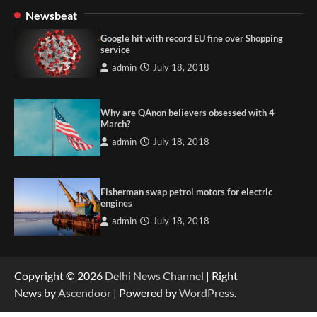
Newsbeat
Google hit with record EU fine over Shopping
service
admin
July 18, 2018
Why are QAnon believers obsessed with 4
March?
admin
July 18, 2018
Fisherman swap petrol motors for electric
engines
admin
July 18, 2018
Copyright © 2026
Delhi News Channel
| Right
News by
Ascendoor
| Powered by
WordPress
.