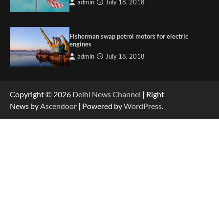
admin
July 18, 2018
Fisherman swap petrol motors for electric
engines
admin
July 18, 2018
Copyright © 2026
Delhi News Channel
| Right
News by
Ascendoor
| Powered by
WordPress
.