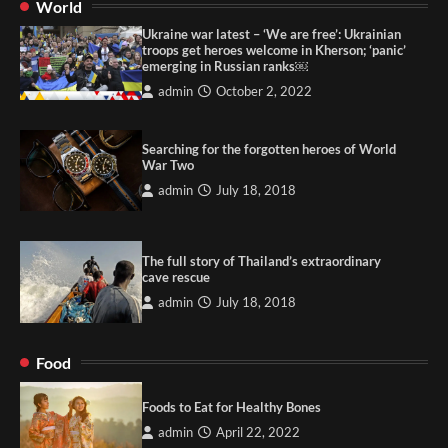
World
Ukraine war latest – ‘We are free’: Ukrainian
troops get heroes welcome in Kherson; ‘panic’
emerging in Russian ranks￼
admin
October 2, 2022
Searching for the forgotten heroes of World
War Two
admin
July 18, 2018
The full story of Thailand’s extraordinary
cave rescue
admin
July 18, 2018
Food
Foods to Eat for Healthy Bones
admin
April 22, 2022