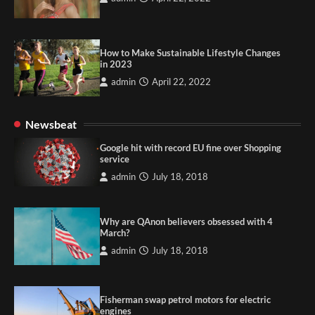
How to Make Sustainable Lifestyle Changes
in 2023
admin
April 22, 2022
Newsbeat
Google hit with record EU fine over Shopping
service
admin
July 18, 2018
Why are QAnon believers obsessed with 4
March?
admin
July 18, 2018
Fisherman swap petrol motors for electric
engines