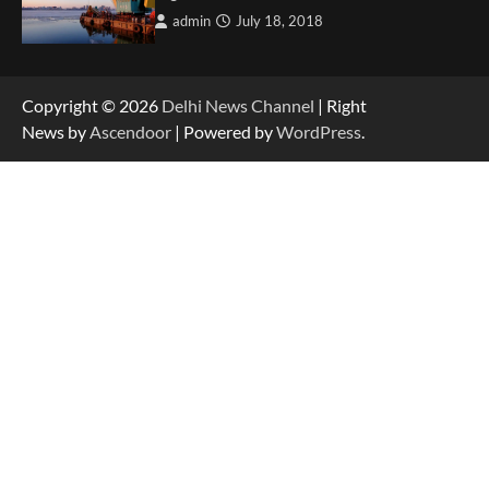
admin
July 18, 2018
Copyright © 2026
Delhi News Channel
| Right
News by
Ascendoor
| Powered by
WordPress
.