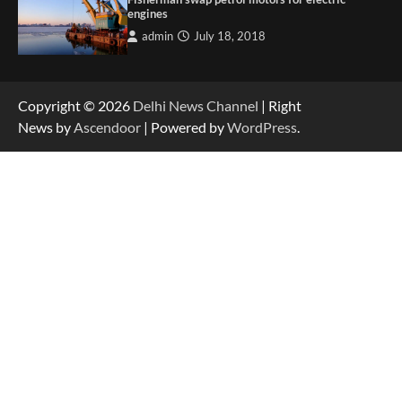
engines
admin
July 18, 2018
Copyright © 2026
Delhi News Channel
| Right
News by
Ascendoor
| Powered by
WordPress
.