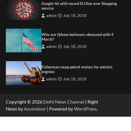
Google hit with record EU fine over Shopping
service
admin
July 18, 2018
Why are QAnon believers obsessed with 4
March?
admin
July 18, 2018
Fisherman swap petrol motors for electric
engines
admin
July 18, 2018
Copyright © 2026
Delhi News Channel
| Right
News by
Ascendoor
| Powered by
WordPress
.