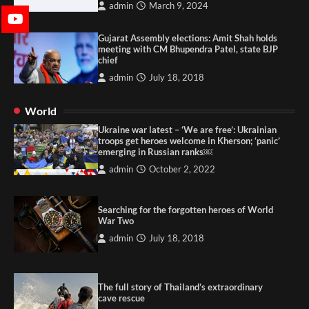
admin
March 9, 2024
Gujarat Assembly elections: Amit Shah holds
meeting with CM Bhupendra Patel, state BJP
chief
admin
July 18, 2018
World
Ukraine war latest – ‘We are free’: Ukrainian
troops get heroes welcome in Kherson; ‘panic’
emerging in Russian ranks￼
admin
October 2, 2022
Searching for the forgotten heroes of World
War Two
admin
July 18, 2018
The full story of Thailand’s extraordinary
cave rescue